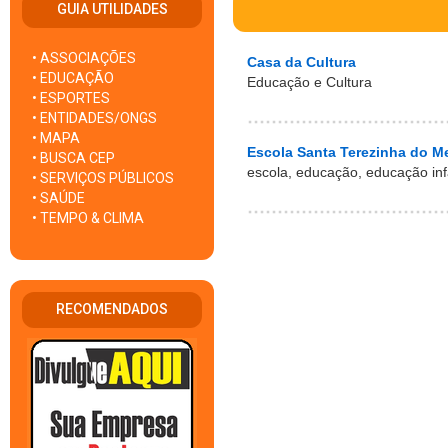
GUIA UTILIDADES
• ASSOCIAÇÕES
Casa da Cultura
• EDUCAÇÃO
Educação e Cultura
• ESPORTES
• ENTIDADES/ONGS
• MAPA
Escola Santa Terezinha do M
• BUSCA CEP
escola, educação, educação infa
• SERVIÇOS PÚBLICOS
• SAÚDE
• TEMPO & CLIMA
RECOMENDADOS