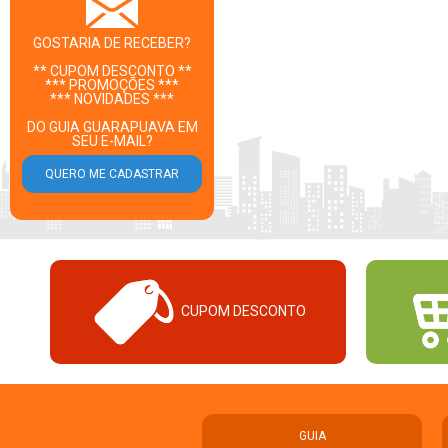
GOSTARIA DE RECEBER?
** CUPOM DESCONTO **
*** PROMOÇÕES ***
*** NOVIDADES ***
DO GUIA GUARAPUAVA EM
SEU E-MAIL?
CUPOM DESCONTO
GUIA