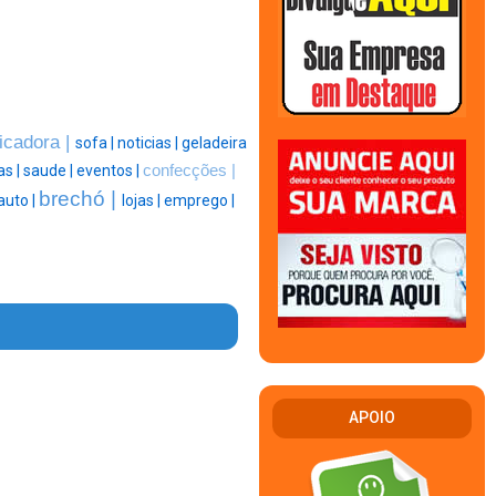
ficadora |
sofa |
noticias |
geladeira
as |
saude |
eventos |
confecções |
brechó |
auto |
lojas |
emprego |
APOIO