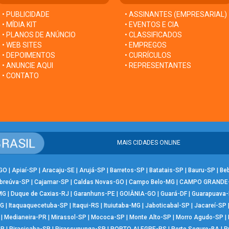
• PUBLICIDADE
• ASSINANTES (EMPRESARIAL)
• MÍDIA KIT
• EVENTOS E CIA
• PLANOS DE ANÚNCIO
• CLASSIFICADOS
• WEB SITES
• EMPREGOS
• DEPOIMENTOS
• CURRÍCULOS
• ANUNCIE AQUI
• REPRESENTANTES
• CONTATO
MAIS CIDADES ONLINE
-GO
|
Apiaí-SP
|
Aracaju-SE
|
Arujá-SP
|
Barretos-SP
|
Batatais-SP
|
Bauru-SP
|
Be
breúva-SP
|
Cajamar-SP
|
Caldas Novas-GO
|
Campo Belo-MG
|
CAMPO GRANDE
MG
|
Duque de Caxias-RJ
|
Garanhuns-PE
|
GOIÂNIA-GO
|
Guará-DF
|
Guarapuava
MG
|
Itaquaquecetuba-SP
|
Itaqui-RS
|
Ituiutaba-MG
|
Jaboticabal-SP
|
Jacareí-SP
|
Medianeira-PR
|
Mirassol-SP
|
Mococa-SP
|
Monte Alto-SP
|
Morro Agudo-SP
|
SP
|
Piracicaba-SP
|
Pirassununga-SP
|
PORTO ALEGRE-RS
|
Porto Seguro-BA
|
P