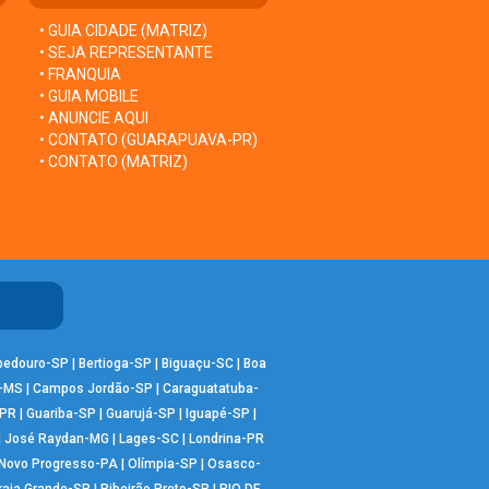
• GUIA CIDADE (MATRIZ)
• SEJA REPRESENTANTE
• FRANQUIA
• GUIA MOBILE
• ANUNCIE AQUI
• CONTATO (GUARAPUAVA-PR)
• CONTATO (MATRIZ)
bedouro-SP
|
Bertioga-SP
|
Biguaçu-SC
|
Boa
-MS
|
Campos Jordão-SP
|
Caraguatatuba-
-PR
|
Guariba-SP
|
Guarujá-SP
|
Iguapé-SP
|
|
José Raydan-MG
|
Lages-SC
|
Londrina-PR
Novo Progresso-PA
|
Olímpia-SP
|
Osasco-
raia Grande-SP
|
Ribeirão Preto-SP
|
RIO DE