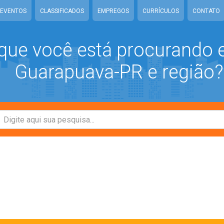
EVENTOS
CLASSIFICADOS
EMPREGOS
CURRÍCULOS
CONTATO
que você está procurando
Guarapuava-PR e região?