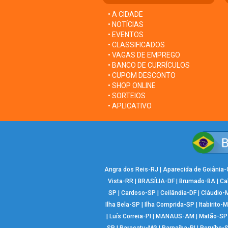
• A CIDADE
• NOTÍCIAS
• EVENTOS
• CLASSIFICADOS
• VAGAS DE EMPREGO
• BANCO DE CURRÍCULOS
• CUPOM DESCONTO
• SHOP ONLINE
• SORTEIOS
• APLICATIVO
Angra dos Reis-RJ
|
Aparecida de Goiânia
Vista-RR
|
BRASÍLIA-DF
|
Brumado-BA
|
Ca
SP
|
Cardoso-SP
|
Ceilândia-DF
|
Cláudio-
Ilha Bela-SP
|
Ilha Comprida-SP
|
Itabirito-
|
Luís Correia-PI
|
MANAUS-AM
|
Matão-SP
SP
|
Paracatu-MG
|
Parnaíba-PI
|
Peruíbe-