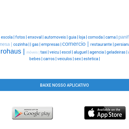
pani
|
escola |
fotos |
enxoval |
automoveis |
guia |
loja |
comoda |
cama |
comercio |
mesa |
cozinha |
|
gas |
empresas |
restaurante |
persian
rohaus |
taxi |
veicu |
escol |
aluguel |
agencia |
geladeiras |
móveis |
bebes |
carros |
veiculos |
sex |
estetica |
BAIXE NOSSO APLICATIVO