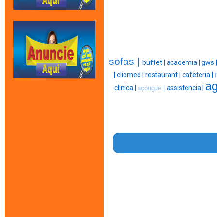
sofas |
buffet |
academia |
gws 
|
cliomed |
restaurant |
cafeteria |
ag
clinica |
assistencia |
açougue |